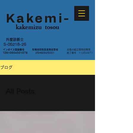
Kakemi-​
kakemizu tosou
外壁診断士
​S-05218-26​​​
​インボイス登録番号
​有機溶剤取扱業務従事者
足場の組立等特別教育
​T2810604501078
​​25HS0925001
​終了番号
11254671
ブログ
All Posts