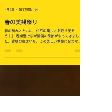
4月2日
読了時間: 1分
春の美観祭り
春の訪れとともに、住宅の美しさを取り戻そ
う！』 春爛漫で桜が満開の季節がやってきまし
た。皆様の住まいも、この美しい季節に合わせて
外壁や屋根のリフレッシュを考えてみませんか？
石川県白山市のカケミズ塗装は、地域に密着した
職人直営で、丁寧な施工を心がけております。 こ
の春、新たなスタートを切るために、住まいの外